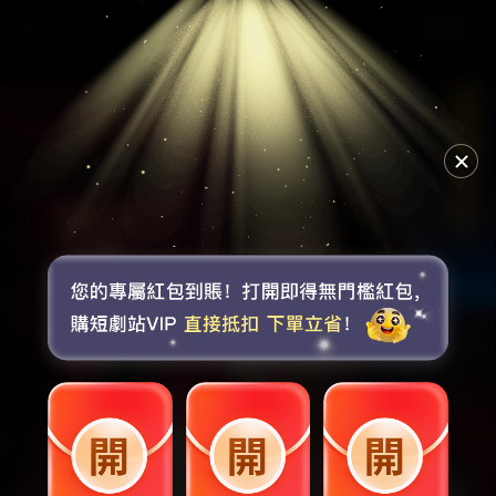
《她只有三分乖》第1集
選集
🔊
點擊取消靜音