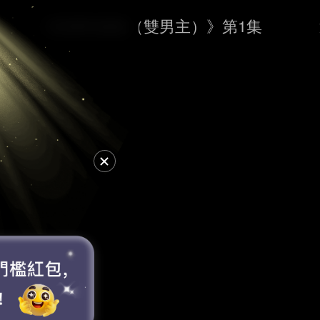
《漲潮時接吻（雙男主）》第1集
消靜音