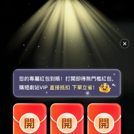
《女相師》第1集
選集
🔊
點擊取消靜音