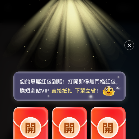
《野骨溫柔》第1集
選集
🔊
點擊取消靜音