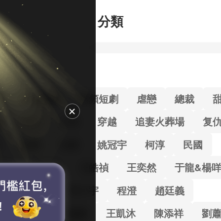
分類
部
女頻短劇
男頻短劇
虐戀
總裁
劇
玄幻
古風
穿越
追妻火葬場
复
生
萌寶
免費
姚冠宇
柯淳
民國
代劇
趙振棟
王皓禎
王奕然
于龍&楊
浩男
王轩
馬小宇
程澄
趙廷義
雨彤&曾輝
何健麒
王凱沐
陳添祥
劉