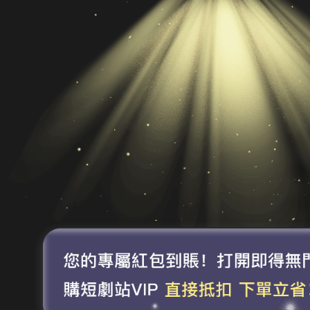
分類
全
爽
重
年
申
韓