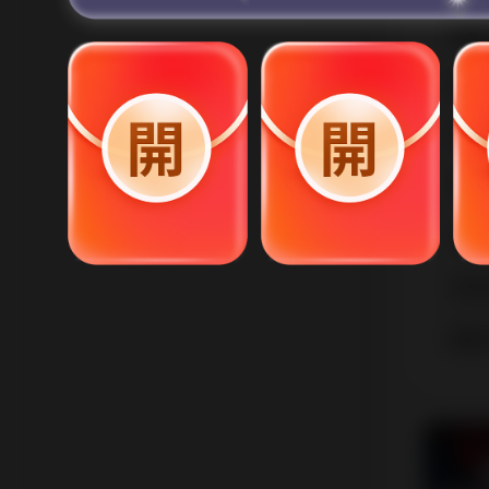
馬
黄
朱
雙
李
李
蔡