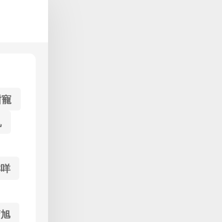
甜寵
仇
咩咩
蕭旭