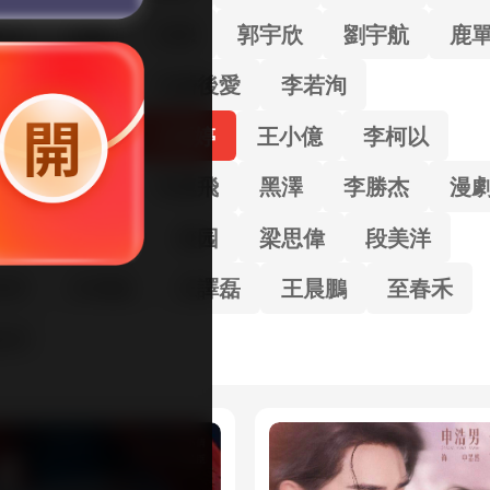
秋元
張翅
沉思
郭宇欣
劉宇航
鹿
浩雯
李豪
先婚後愛
李若洵
一未&白昕怡
岳雨婷
王小億
李柯以
男主
卡戎
何連飛
黑澤
李勝杰
漫
子傑
王道鐵
校园
梁思偉
段美洋
沛洋
王培延
王譯磊
王晨鵬
至春禾
欣洋